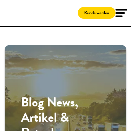
Lösungen
Tankkarten
Kunde werden
Shell Card
Novofleet Card
Shell Card – zum Tanken und Laden
Für kleine Unternehmen
Ladekarten
Travelcard
Shell Card – zum Tanken und Laden
Service & Wartung
Pannenschutz
Fleetcor App
Kunden-Online-Portal
Das Clean Advantage® Programm
Benzinpreise Deutschland
Fleetcor Parking
Shell Tankstellen
Blog News,
Fuhrpark-Überwachung
Digitales Fahrtenbuch
Artikel &
Hilfe
Kundenservice
MyFleetcor
Wissenswertes