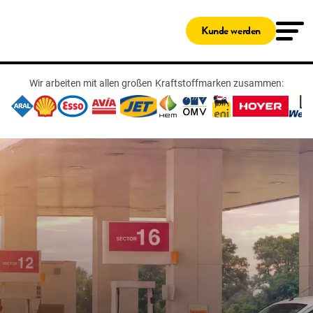
Lösungen
Tankkarten
Kunde werden
Shell Card
Novofleet Card
Shell Card – zum Tanken und Laden
Für kleine Unternehmen
Wir arbeiten mit allen großen Kraftstoffmarken zusammen:
Ladekarten
Travelcard
Shell Card – zum Tanken und Laden
Service & Wartung
Pannenschutz
Fleetcor App
Kunden-Online-Portal
Das Clean Advantage® Programm
Benzinpreise Deutschland
Fleetcor Parking
Shell Tankstellen
Fuhrpark-Überwachung
Digitales Fahrtenbuch
Hilfe
Kundenservice
MyFleetcor
Wissenswertes