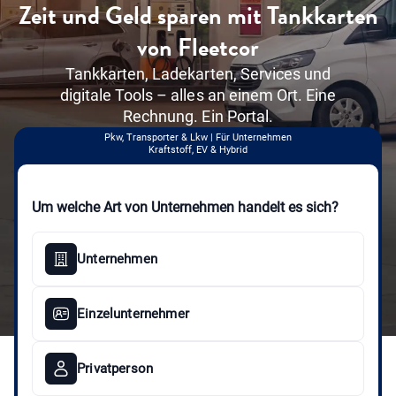
Zeit und Geld sparen mit Tankkarten
Über uns
Einloggen
von Fleetcor
Kunde werden
Tankkarten, Ladekarten, Services und
digitale Tools – alles an einem Ort. Eine
Rechnung. Ein Portal.
Pkw, Transporter & Lkw
|
Für Unternehmen
Kraftstoff, EV & Hybrid
Um welche Art von Unternehmen handelt es sich?
Unternehmen
Einzelunternehmer
Privatperson