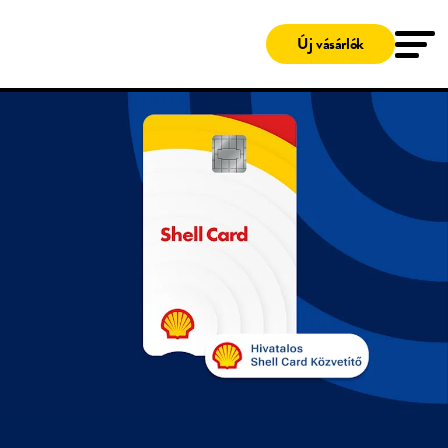
Megoldások
Üzemanyagkártya
Új vásárlók
Shell Card
Töltőkártyák
Shell Card
Szerviz és karbantartás
Clean Advantage® Programm
Töltőállomás-kereső
MyFleetcor
Ügyfélszolgálat
Ügyfélszolgálat
MyFleetcor
Üdvözli a Fleetсor
Belépés
Új vásárlók