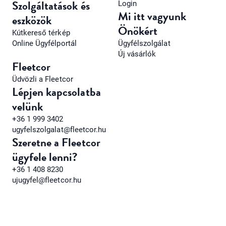
Szolgáltatások és
Login
Mi itt vagyunk
eszközök
Önökért
Kútkereső térkép
Online Ügyfélportál
Ügyfélszolgálat
Új vásárlók
Fleetcor
Üdvözli a Fleetcor
Lépjen kapcsolatba
velünk
+36 1 999 3402
ugyfelszolgalat@fleetcor.hu
Szeretne a Fleetcor
ügyfele lenni?
+36 1 408 8230
ujugyfel@fleetcor.hu