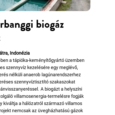
rbanggi biogáz
t
átra, Indonézia
tében a tápióka-keményítőgyártó üzemben
ves szennyvíz kezelésére egy meglévő,
rés nélküli anaerob lagúnarendszerhez
réses szennyvíztisztító szakaszokat
ánvisszanyeréssel. A biogázt a helyszíni
olgáló villamosenergia-termelésre fogják
y kiváltja a hálózatról származó villamos
 projekt nemcsak az üvegházhatású gázok