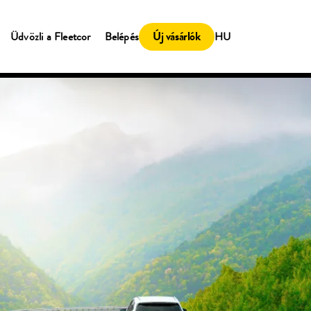
Új vásárlók
Üdvözli a Fleetсor
Belépés
HU