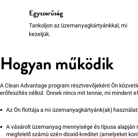
Egyszerűség
Tankoljon az üzemanyagkártyánkkal, mi
kezeljük.
Hogyan működik
A Clean Advantage program résztvevőjeként Ön közvetl
erőfeszítés nélkül. Önnek nincs mit tennie, mi mindent e
Az Ön flottája a mi üzemanyagkártyánk(ak) használatá
A vásárolt üzemanyag mennyisége és típusa alapján m
megfelelő számú szén-dioxid-kreditet (amelyeket konk