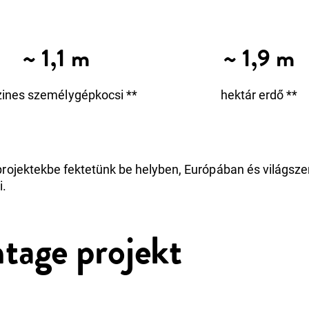
~ 1,1 m
~ 1,9 m
ines személygépkocsi **
hektár erdő **
rojektekbe fektetünk be helyben, Európában és világszer
i.
tage projekt