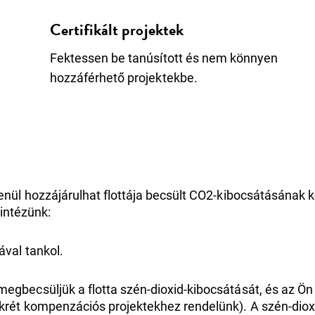
Certifikált projektek
Fektessen be tanúsított és nem könnyen
hozzáférhető projektekbe.
enül hozzájárulhat flottája becsült CO2-kibocsátásána
lintézünk:
val tankol.
egbecsüljük a flotta szén-dioxid-kibocsátását, és az Ö
rét kompenzációs projektekhez rendelünk). A szén-dioxid