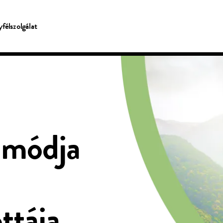
félszolgálat
 módja
ttája