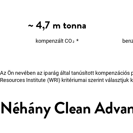
~ 4,7 m tonna
kompenzált CO₂ *
benz
Az Ön nevében az iparág által tanúsított kompenzációs p
Resources Institute (WRI) kritériumai szerint választjuk k
Néhány Clean Advan