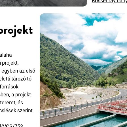
Rossenray bány
projekt
alaha
 projekt,
z egyben az első
letti tározó tó
aforrások
ben, a projekt
teremt, és
cslések szerint
ail/VCS/753