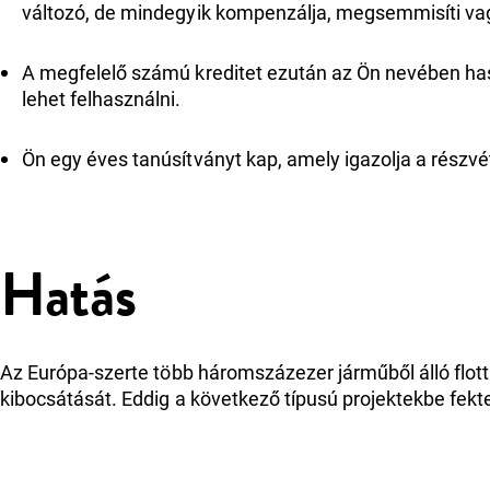
változó, de mindegyik kompenzálja, megsemmisíti vagy
A megfelelő számú kreditet ezután az Ön nevében haszn
lehet felhasználni.
Ön egy éves tanúsítványt kap, amely igazolja a rész
Hatás
Az Európa-szerte több háromszázezer járműből álló flo
kibocsátását. Eddig a következő típusú projektekbe fekt