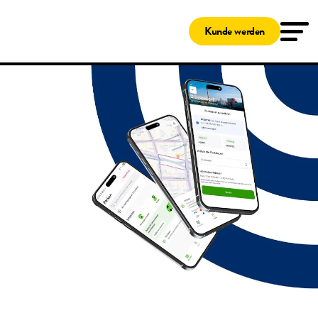
Lösungen
Tankkarten
Kunde werden
Shell Card
Novofleet Card
Shell Card – zum Tanken und Laden
Für kleine Unternehmen
Ladekarten
Travelcard
Shell Card – zum Tanken und Laden
Service & Wartung
Pannenschutz
Fleetcor App
Kunden-Online-Portal
Das Clean Advantage® Programm
Benzinpreise Deutschland
Fleetcor Parking
Shell Tankstellen
Fuhrpark-Überwachung
Digitales Fahrtenbuch
Hilfe
Kundenservice
MyFleetcor
Wissenswertes