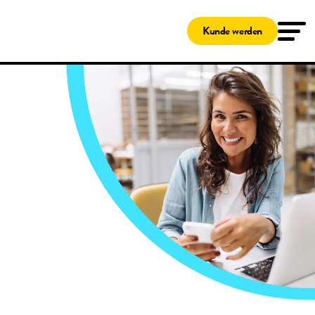
Lösungen
Tankkarten
Kunde werden
Shell Card
Novofleet Card
Shell Card – zum Tanken und Laden
Für kleine Unternehmen
Ladekarten
Travelcard
Shell Card – zum Tanken und Laden
Service & Wartung
Pannenschutz
Fleetcor App
Kunden-Online-Portal
Das Clean Advantage® Programm
Benzinpreise Deutschland
Fleetcor Parking
Shell Tankstellen
Fuhrpark-Überwachung
Digitales Fahrtenbuch
Hilfe
Kundenservice
MyFleetcor
Wissenswertes