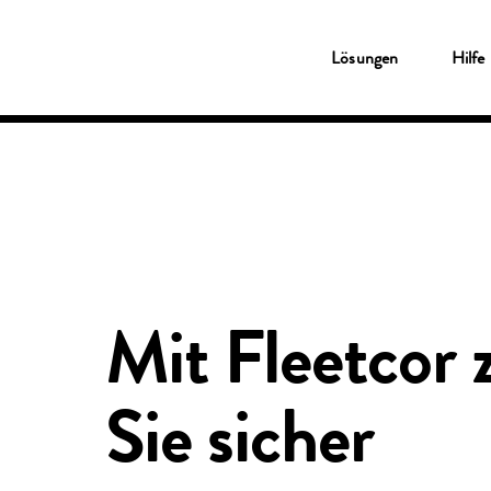
Lösungen
Lösungen
Hilfe
Tankkarten
Shell Card
Shell Card – zum Tanken und Laden
Ladekarten
Shell Card – zum Tanken und Laden
Service & Wartung
MyFleetcor
Das Clean Advantage® Programm
Hilfe
Kundenservice
MyFleetcor
Über uns
Mit Fleetcor 
Einloggen
Kunde werden
Sie sicher