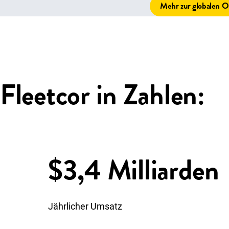
Mehr zur globalen O
Fleetcor in Zahlen:
$3,4 Milliarden
J
ährlicher Umsatz