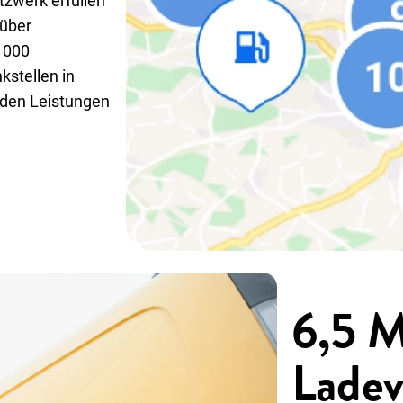
zwerk erfüllen
über
1000
kstellen in
den Leistungen
6,5 M
Ladev