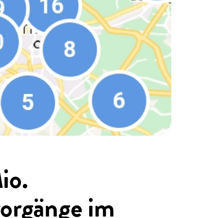
io.
orgänge im