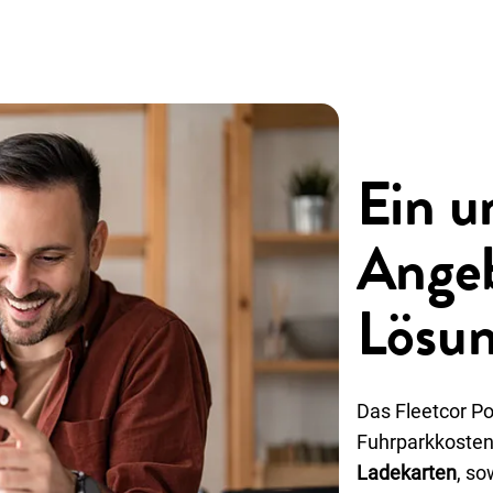
Ein u
Angeb
Lösu
Das Fleetcor Po
Fuhrparkkosten
Ladekarten
, s