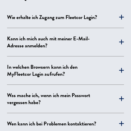
Wie erhalte ich Zugang zum Fleetcor Login?
Wenn Sie Fleetcor Kunde werden, erhalten Sie
Kann ich mich auch mit meiner E-Mail-
automatisch eine E-Mail mit allen Informationen
Adresse anmelden?
zu Ihrem Benutzerkonto, einschließlich
Nutzername und Passwort.
Wir senden Ihnen zwar einen Benutzernamen zu,
In welchen Browsern kann ich den
Sie müssen sich diesen aber nicht unbedingt
MyFleetcor Login aufrufen?
merken. Stattdessen können Sie sich auch über
Ihre E-Mail-Adresse anmelden.
MyFleetcor ist in allen gängigen Browsern
Was mache ich, wenn ich mein Passwort
aufrufbar, z.B. Chrome, Firefox, Safari oder
vergessen habe?
Microsoft Edge.
Falls Sie Ihr Passwort vergessen haben, können
Wen kann ich bei Problemen kontaktieren?
Sie dieses über die Schaltfläche “Passwort
zurücksetzen” erneuern.