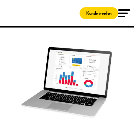
Lösungen
Tankkarten
Kunde werden
Shell Card
Shell Card – zum Tanken und Laden
Ladekarten
Shell Card – zum Tanken und Laden
Service & Wartung
MyFleetcor
Das Clean Advantage® Programm
Hilfe
Kundenservice
MyFleetcor
Über uns
Einloggen
Kunde werden