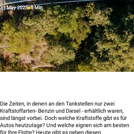
Über uns
31 May 2025
8 Min
Einloggen
Kunde werden
Die Zeiten, in denen an den Tankstellen nur zwei
Kraftstoffarten- Benzin und Diesel - erhältlich waren,
sind längst vorbei. Doch welche Kraftstoffe gibt es für
Autos heutzutage? Und welche eignen sich am besten
für Ihre Flotte? Heute gibt es neben diesen