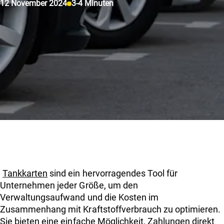
12 November 2024
3-4 Minuten
Über uns
Einloggen
Kunde werden
Tankkarten
sind ein hervorragendes Tool für
Unternehmen jeder Größe, um den
Verwaltungsaufwand und die Kosten im
Zusammenhang mit Kraftstoffverbrauch zu optimieren.
Sie bieten eine einfache Möglichkeit, Zahlungen direkt