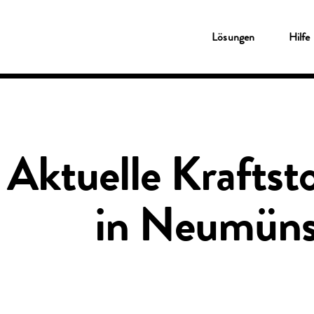
Lösungen
Lösungen
Hilfe
Tankkarten
Shell Card
Novofleet Card
Shell Card – zum Tanken und Laden
Für kleine Unternehmen
Ladekarten
Travelcard
Shell Card – zum Tanken und Laden
Aktuelle Kraftsto
Service & Wartung
Pannenschutz
Fleetcor App
Kunden-Online-Portal
in Neumüns
Das Clean Advantage® Programm
Benzinpreise Deutschland
Fleetcor Parking
Shell Tankstellen
Fuhrpark-Überwachung
Digitales Fahrtenbuch
Hilfe
Kundenservice
MyFleetcor