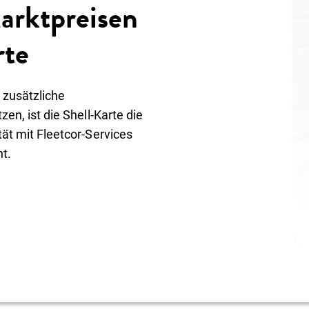
arktpreisen
rte
 zusätzliche
zen, ist die Shell-Karte die
tät mit Fleetcor-Services
t.