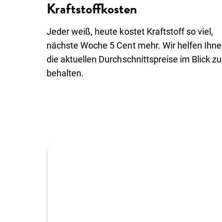
Kraftstoffkosten
Wissenswertes
Über uns
Einloggen
Jeder weiß, heute kostet Kraftstoff so viel,
Kunde werden
nächste Woche 5 Cent mehr. Wir helfen Ihne
die aktuellen Durchschnittspreise im Blick zu
behalten.