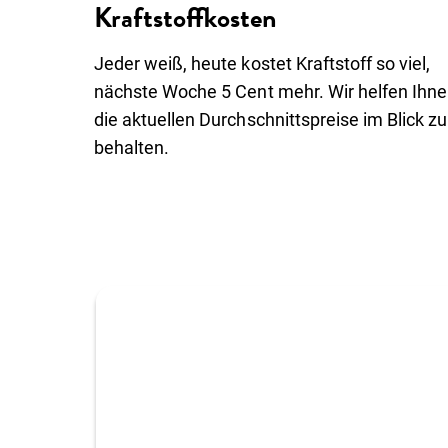
Kraftstoffkosten
Wissenswertes
Über uns
Einloggen
Jeder weiß, heute kostet Kraftstoff so viel,
Kunde werden
nächste Woche 5 Cent mehr. Wir helfen Ihne
die aktuellen Durchschnittspreise im Blick zu
behalten.