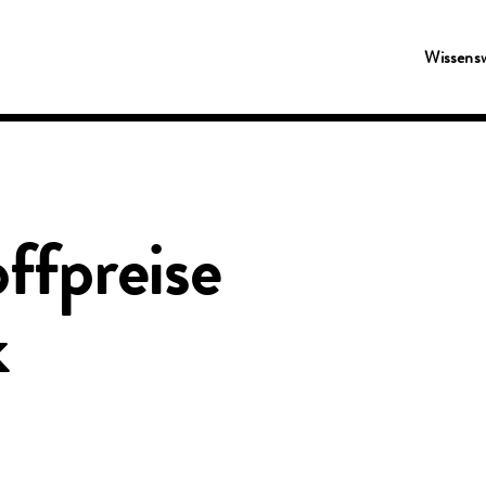
Wissens
ffpreise
k