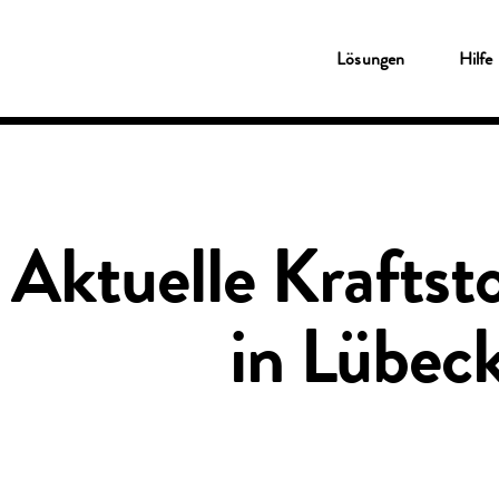
Lösungen
Lösungen
Hilfe
Tankkarten
Shell Card
Novofleet Card
Shell Card – zum Tanken und Laden
Für kleine Unternehmen
Ladekarten
Travelcard
Shell Card – zum Tanken und Laden
Aktuelle Kraftsto
Service & Wartung
Pannenschutz
Fleetcor App
Kunden-Online-Portal
in Lübec
Das Clean Advantage® Programm
Benzinpreise Deutschland
Fleetcor Parking
Shell Tankstellen
Fuhrpark-Überwachung
Digitales Fahrtenbuch
Hilfe
Kundenservice
MyFleetcor