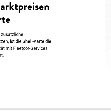
arktpreisen
rte
 zusätzliche
zen, ist die Shell-Karte die
tät mit Fleetcor-Services
t.