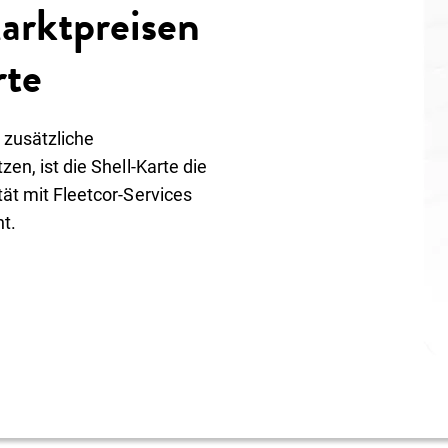
arktpreisen
rte
 zusätzliche
zen, ist die Shell-Karte die
tät mit Fleetcor-Services
t.