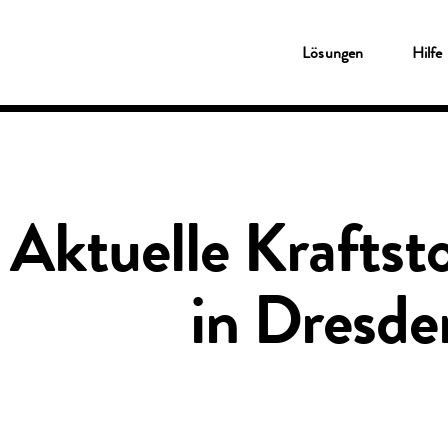
Lösungen
Lösungen
Hilfe
Tankkarten
Shell Card
Novofleet Card
Shell Card – zum Tanken und Laden
Für kleine Unternehmen
Ladekarten
Travelcard
Shell Card – zum Tanken und Laden
Aktuelle Kraftsto
Service & Wartung
Pannenschutz
Fleetcor App
Kunden-Online-Portal
in Dresde
Das Clean Advantage® Programm
Benzinpreise Deutschland
Fleetcor Parking
Shell Tankstellen
Fuhrpark-Überwachung
Digitales Fahrtenbuch
Hilfe
Kundenservice
MyFleetcor