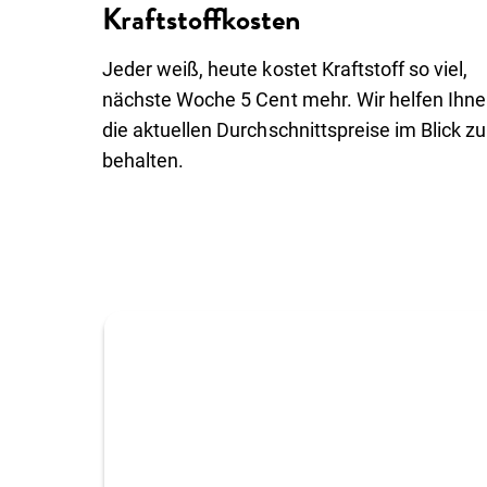
Kraftstoffkosten
Wissenswertes
Über uns
Einloggen
Jeder weiß, heute kostet Kraftstoff so viel,
Kunde werden
nächste Woche 5 Cent mehr. Wir helfen Ihne
die aktuellen Durchschnittspreise im Blick zu
behalten.