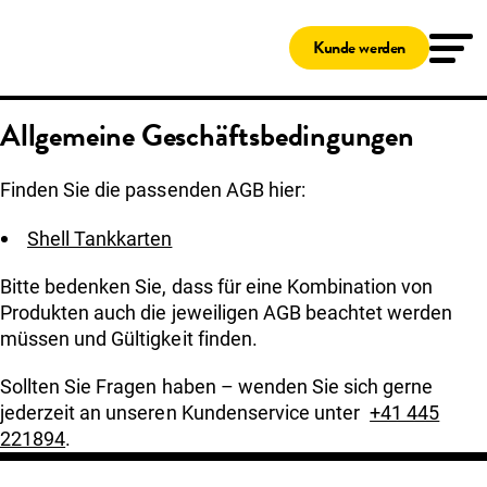
Lösungen
Tankkarten
Kunde werden
Shell Card
Shell Card – zum Tanken und Laden
Ladekarten
Allgemeine Geschäftsbedingungen
Shell Card – zum Tanken und Laden
Service & Wartung
MyFleetcor
Finden Sie die passenden AGB hier:
Das Clean Advantage® Programm
Hilfe
Kundenservice
Shell Tankkarten
MyFleetcor
Über uns
Bitte bedenken Sie, dass für eine Kombination von
Einloggen
Produkten auch die jeweiligen AGB beachtet werden
Kunde werden
müssen und Gültigkeit finden.
Sollten Sie Fragen haben – wenden Sie sich gerne
jederzeit an unseren Kundenservice unter
+41 445
221894
.