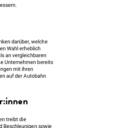
bessern.
nken darüber, welche
ten Wahl erheblich
ls an vergleichbaren
oße Unternehmen bereits
ungen mit ihren
nken auf der Autobahn
er:innen
n treibt die
und Beschleunigen sowie