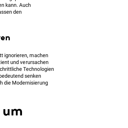
en kann. Auch
lassen den
ren
tt ignorieren, machen
izient und verursachen
hrittliche Technologien
h bedeutend senken
h die Modernisierung
, um