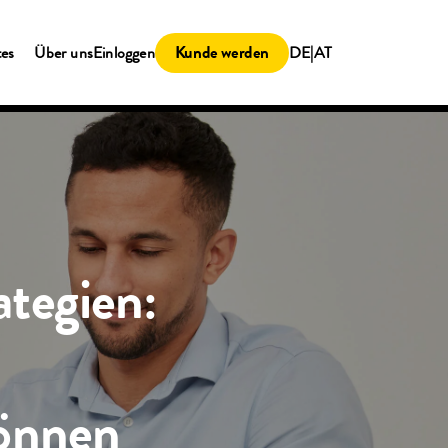
Kunde werden
tes
Über uns
Einloggen
DE|AT
ategien:
können