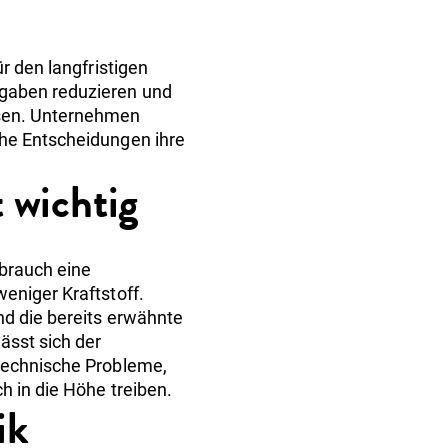
r den langfristigen
sgaben reduzieren und
ssen. Unternehmen
che Entscheidungen ihre
 wichtig
rbrauch eine
eniger Kraftstoff.
nd die bereits erwähnte
lässt sich der
 technische Probleme,
h in die Höhe treiben.
ik