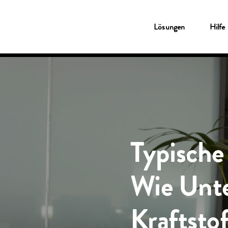
Lösungen
Lösungen
Hilfe
Tankkarten
Shell Card
Ladekarten
Shell Card
Service & Wartung
MyFleetcor
Das Clean Advantage® Programm
Shell Card
Hilfe
Kundenservice
MyFleetcor
Wissenswertes
Typische 
Über uns
Einloggen
Kunde werden
Wie Unt
Kraftsto