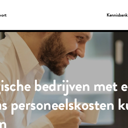
ort
Kennisbank
ische bedrijven met e
as personeelskosten 
en