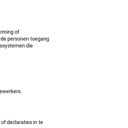
erming of
eerde personen toegang
gssystemen die
dewerkers.
 declaraties in te