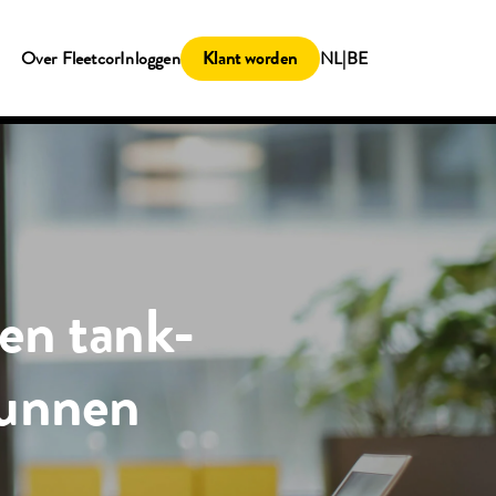
Klant worden
Over Fleetcor
Inloggen
NL|BE
en tank-
kunnen