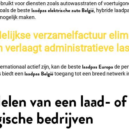
ruikt voor diensten zoals autowasstraten of voertuigon
laadpas elektrische auto België
 zoals de beste
, hybride laadp
mogelijk maken.
lijkse verzamelfactuur elim
 verlaagt administratieve las
laadpas Europa
ternationaal actief zijn, kan de beste
de perf
laadpas België
s biedt een
toegang tot een breed netwerk i
elen van een laad- of
gische bedrijven