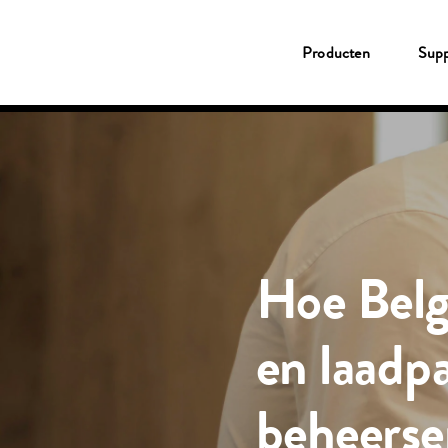
Producten
Producten
Supp
Tank- & Laadpas
Shell Card
New Fleet Company Card
Service
Fleetcor App
MyFleetcor
Shell tankstation
CO2 compensatie
Support
Klantenservice
MyFleetcor
Kennisbank
Hoe Belg
Over Fleetcor
Inloggen
Klant worden
en laadp
beheers