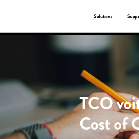
Solutions
Solutions
Suppo
Carte carburant & recharge
Shell Card
New Fleet Company Card
Services
Fleetcor App
MyFleetcor
Station Shell à proximité
Compensation CO2
Support
Service Client
MyFleetcor
Ressources
À propos de Fleetcor
TCO voitu
Accès client
Souscrivez en ligne
Cost of 