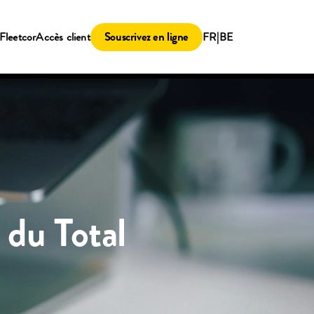
Souscrivez en ligne
Fleetcor
Accès client
FR|BE
 du Total