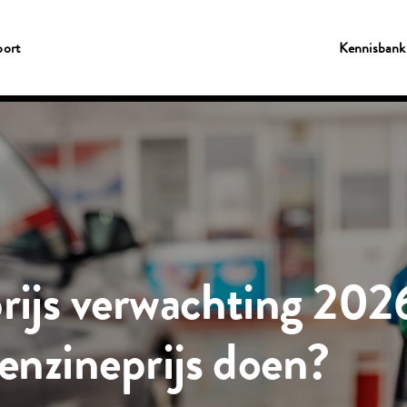
ort
Kennisbank
rijs verwachting 202
benzineprijs doen?