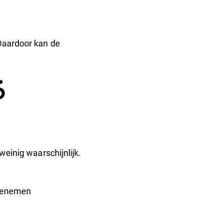
 Daardoor kan de
6
weinig waarschijnlijk.
toenemen