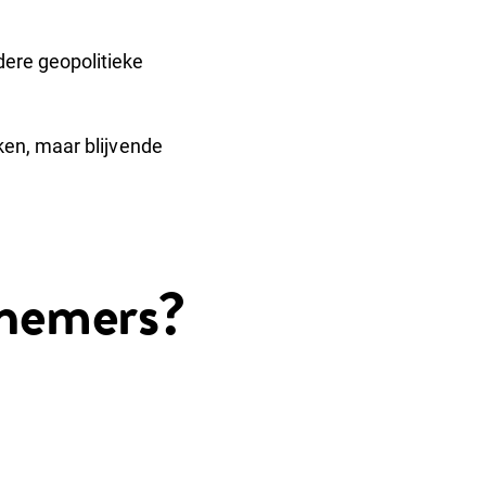
dere geopolitieke
ken, maar blijvende
rnemers?