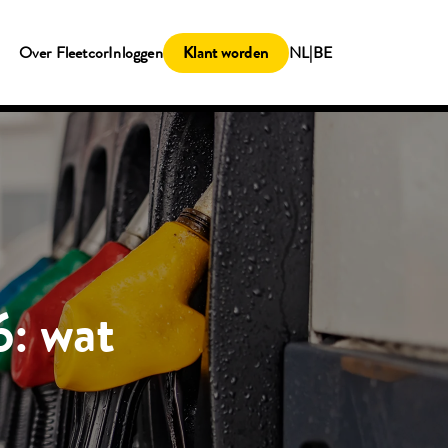
Klant worden
Over Fleetcor
Inloggen
NL|BE
6: wat