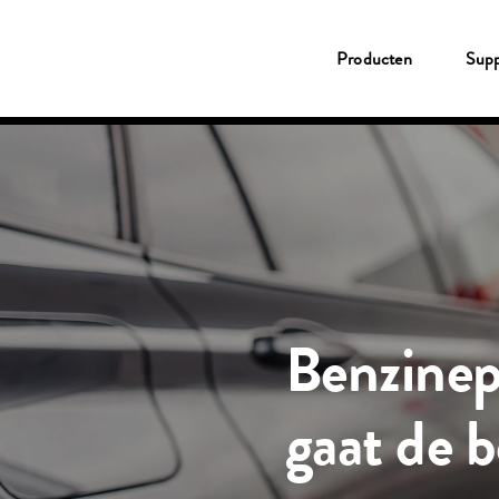
Producten
Producten
Supp
Tank- & Laadpas
Shell Card
New Fleet Company Card
Service
Fleetcor App
MyFleetcor
Shell tankstation
CO2 compensatie
Support
Klantenservice
MyFleetcor
Kennisbank
Over Fleetcor
Benzinep
Inloggen
Klant worden
gaat de 