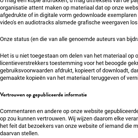
U mag een kopie afdrukken, u mag uittreksels van de pa
organisatie attent maken op materiaal dat op onze websi
afgedrukte of in digitale vorm gedownloade exemplaren v
video's en audiotracks alsmede grafische weergaven lo
Onze status (en die van alle genoemde auteurs van bijdr
Het is u niet toegestaan om delen van het materiaal op
licentieverstrekkers toestemming voor het beoogde gekr
gebruiksvoorwaarden afdrukt, kopieert of downloadt, da
gemaakte kopieën van het materiaal teruggeven of vern
Vertrouwen op gepubliceerde informatie
Commentaren en andere op onze website gepubliceerde
op zou kunnen vertrouwen. Wij wijzen daarom elke verant
het feit dat bezoekers van onze website of iemand die m
daarvan stellen.