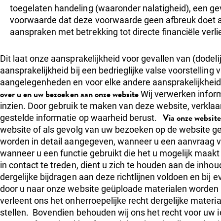
toegelaten handeling (waaronder nalatigheid), een geva
voorwaarde dat deze voorwaarde geen afbreuk doet a
aanspraken met betrekking tot directe financiële verl
Dit laat onze aansprakelijkheid voor gevallen van (dodelij
aansprakelijkheid bij een bedrieglijke valse voorstelling
aangelegenheden en voor elke andere aansprakelijkheid 
over u en uw bezoeken aan onze website
Wij verwerken inform
inzien. Door gebruik te maken van deze website, verklaart
Via onze website
gestelde informatie op waarheid berust.
website of als gevolg van uw bezoeken op de website 
worden in detail aangegeven, wanneer u een aanvraag v
wanneer u een functie gebruikt die het u mogelijk maak
in contact te treden, dient u zich te houden aan de inhou
dergelijke bijdragen aan deze richtlijnen voldoen en bij
door u naar onze website geüploade materialen worden b
verleent ons het onherroepelijke recht dergelijke materi
stellen. Bovendien behouden wij ons het recht voor uw i