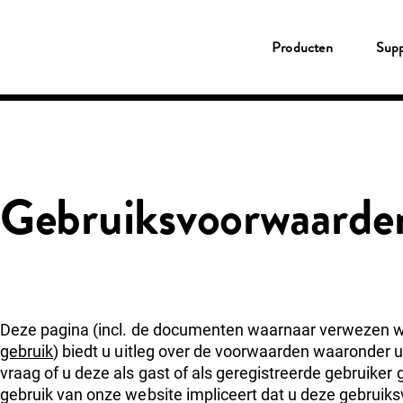
Producten
Producten
Supp
Tank- & Laadpas
Shell Card
New Fleet Company Card
Service
Fleetcor App
MyFleetcor
Shell tankstation
CO2 compensatie
Gebruiksvoorwaarde
Support
Klantenservice
MyFleetcor
Kennisbank
Over Fleetcor
Inloggen
Klant worden
Deze pagina (incl. de documenten waarnaar verwezen wo
gebruik
) biedt u uitleg over de voorwaarden waaronder u
vraag of u deze als gast of als geregistreerde gebruiker
gebruik van onze website impliceert dat u deze gebruik