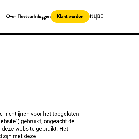
Klant worden
Over Fleetcor
Inloggen
NL|BE
de
richtlijnen voor het toegelaten
ebsite") gebruikt, ongeacht de
u deze website gebruikt. Het
d zijn met deze