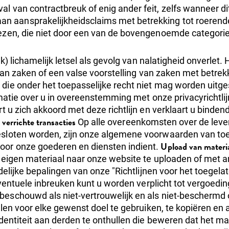
l van contractbreuk of enig ander feit, zelfs wanneer di
an aansprakelijkheidsclaims met betrekking tot roerend
iezen, die niet door een van de bovengenoemde categorie
k) lichamelijk letsel als gevolg van nalatigheid onverlet.
 van zaken of een valse voorstelling van zaken met betrekk
die onder het toepasselijke recht niet mag worden uitge
atie over u in overeenstemming met onze privacyrichtlij
 u zich akkoord met deze richtlijn en verklaart u bindend
 verrichte transacties
Op alle overeenkomsten over de lever
gesloten worden, zijn onze algemene voorwaarden van t
Upload van materia
oor onze goederen en diensten indient.
t eigen materiaal naar onze website te uploaden of met 
delijke bepalingen van onze "Richtlijnen voor het toegela
 eventuele inbreuken kunt u worden verplicht tot vergoedi
eschouwd als niet-vertrouwelijk en als niet-beschermd 
alen voor elke gewenst doel te gebruiken, te kopiëren en
dentiteit aan derden te onthullen die beweren dat het ma