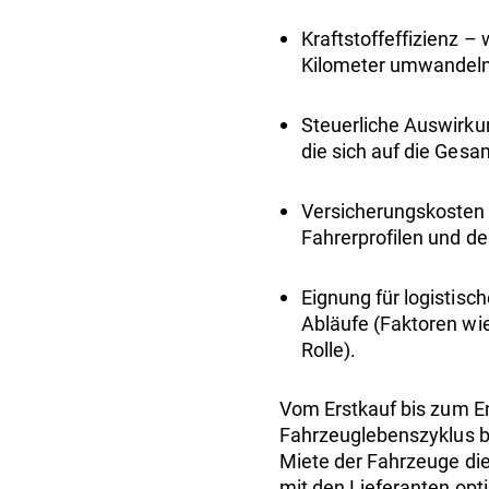
Kraftstoffeffizienz –
Kilometer umwandeln 
Steuerliche Auswirku
die sich auf die Ges
Versicherungskosten 
Fahrerprofilen und de
Eignung für logistisc
Abläufe (Faktoren wi
Rolle).
Vom Erstkauf bis zum E
Fahrzeuglebenszyklus be
Miete der Fahrzeuge die
mit den Lieferanten opti