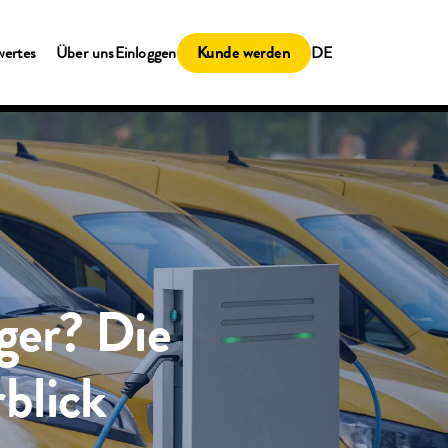
Kunde werden
wertes
Über uns
Einloggen
DE
ger? Die
blick