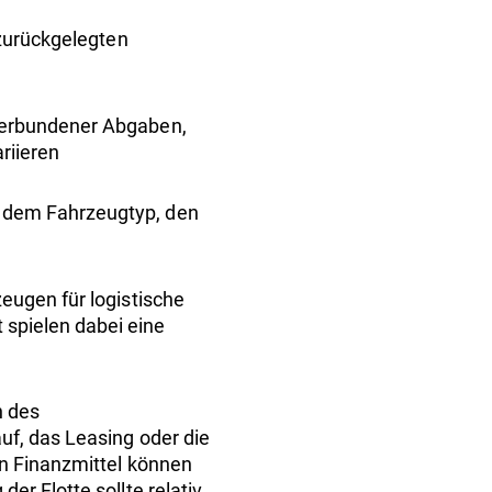
 zurückgelegten
 verbundener Abgaben,
riieren
, dem Fahrzeugtyp, den
zeugen für logistische
 spielen dabei eine
n des
uf, das Leasing oder die
en Finanzmittel können
r Flotte sollte relativ