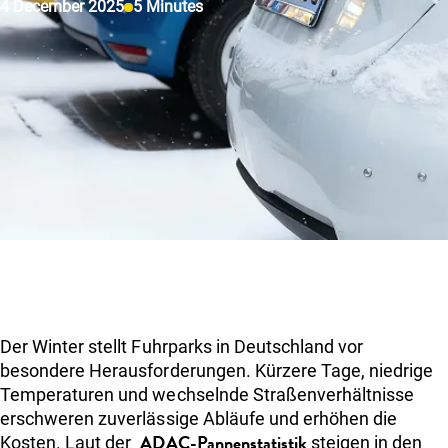
4 December 2025
5 Minutes
Über uns
Einloggen
Kunde werden
Der Winter stellt Fuhrparks in Deutschland vor
besondere Herausforderungen. Kürzere Tage, niedrige
Temperaturen und wechselnde Straßenverhältnisse
erschweren zuverlässige Abläufe und erhöhen die
ADAC-Pannenstatistik
Kosten. Laut der
steigen in den