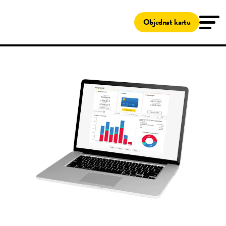
Řešení
Tankovací karty
Objednat kartu
Shell Card
Servis a údržba
Program Clean Advantage®
Lokalizátor čerpacích stanic
MyFleetcor
Zákaznický servis
Zákaznický servis
MyFleetcor
O Fleetcor
Vstoupit jako klient
Objednat kartu