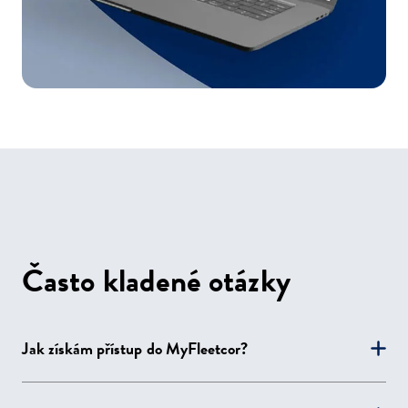
Často kladené otázky
Jak získám přístup do MyFleetcor?
Jakmile se stanete zákazníkem Fleetcor, obdržíte