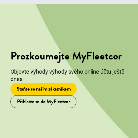
Prozkoumejte MyFleetcor
Objevte výhody výhody svého online účtu ještě
dnes
Staňte se naším zákazníkem
Přihlaste se do MyFleetcor