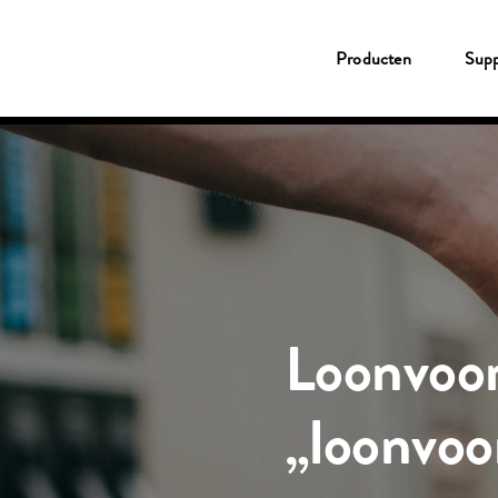
Producten
Producten
Supp
Tank- & Laadpas
Shell Card
New Fleet Company Card
Service
Fleetcor App
MyFleetcor
Shell tankstation
CO2 compensatie
Support
Klantenservice
MyFleetcor
Kennisbank
Over Fleetcor
Loonvoor
Inloggen
Klant worden
„loonvoo