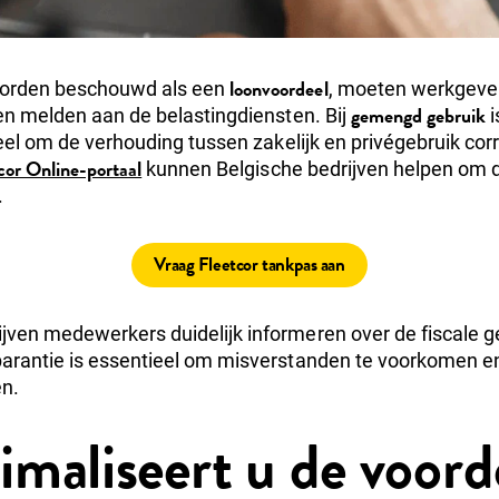
loonvoordeel
orden beschouwd als een
, moeten werkgever
gemengd gebruik
 en melden aan de belastingdiensten. Bij
i
ieel om de verhouding tussen zakelijk en privégebruik cor
or Online-portaal
kunnen Belgische bedrijven helpen om
.
Vraag Fleetcor tankpas aan
ven medewerkers duidelijk informeren over de fiscale g
arantie is essentieel om misverstanden te voorkomen e
n.
maliseert u de voord