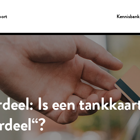
ort
Kennisbank
deel: Is een tankkaar
rdeel“?