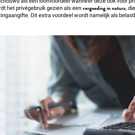
schouwd als een loonvoordeel wanneer deze ook voor pr
vergoeding in natura
rdt het privégebruik gezien als een
, d
ingaangifte. Dit extra voordeel wordt namelijk als bela