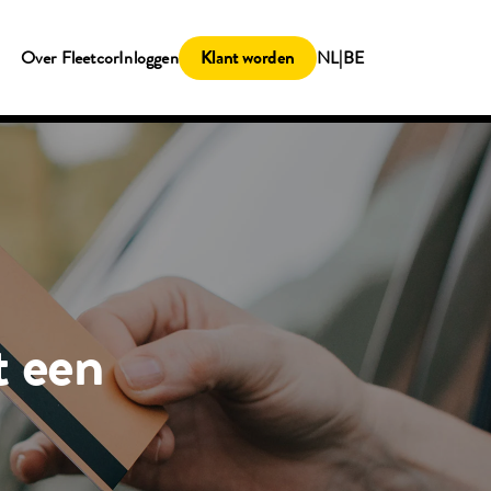
Klant worden
Over Fleetcor
Inloggen
NL|BE
t een