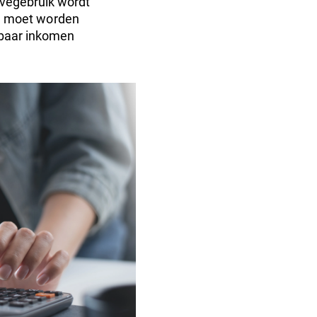
ivégebruik wordt
ie moet worden
stbaar inkomen