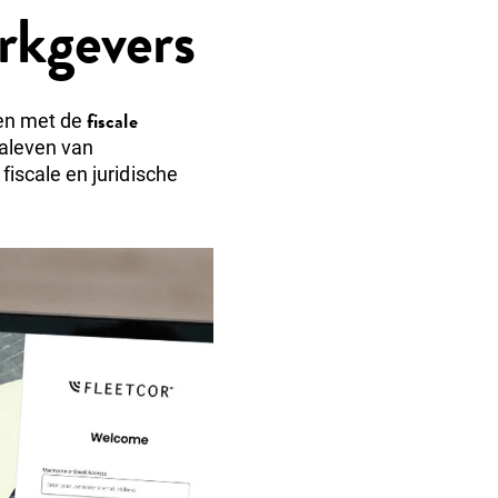
erkgevers
fiscale
den met de
naleven van
iscale en juridische