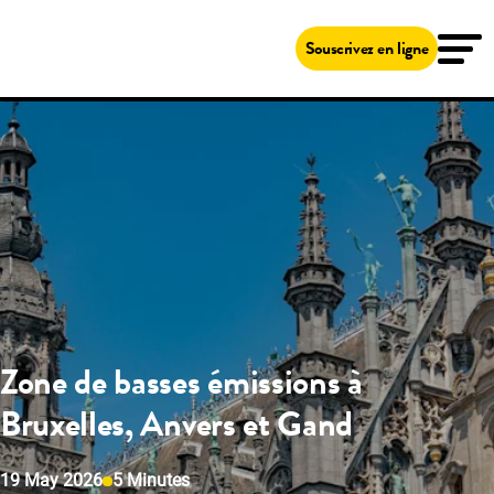
Solutions
Carte carburant & recharge
Souscrivez en ligne
Shell Card
New Fleet Company Card
Services
Fleetcor App
MyFleetcor
Station Shell à proximité
Compensation CO2
Support
Service Client
MyFleetcor
Ressources
À propos de Fleetcor
Accès client
Souscrivez en ligne
Zone de basses émissions à
Bruxelles, Anvers et Gand
19 May 2026
5 Minutes